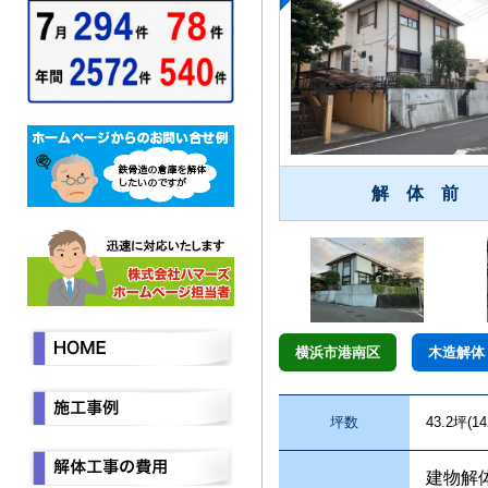
解 体 前
横浜市港南区
木造解体
坪数
43.2坪(14
建物解