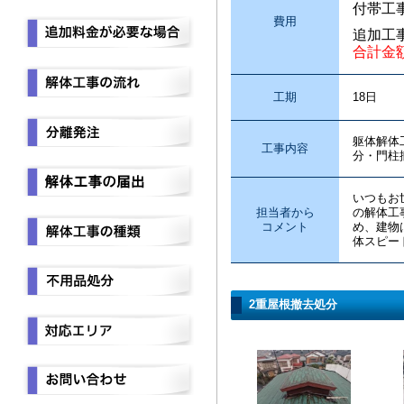
付帯工
費用
追加工
合計金
工期
18日
躯体解体
工事内容
分・門柱
いつもお
担当者から
の解体工
コメント
め、建物
体スピー
2重屋根撤去処分