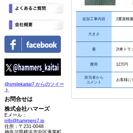
追加工事内容
2重屋根
大きさ
量
2t車トラ
費用
12万円
担当者から
お客様に
コメント
@smilekaitai7 からのツイー
ト
お問合せは
株式会社ハマーズ
Eメール：
info@hammers7.jp
住所：〒231-0048
神奈川県横浜市中区蓬莱町