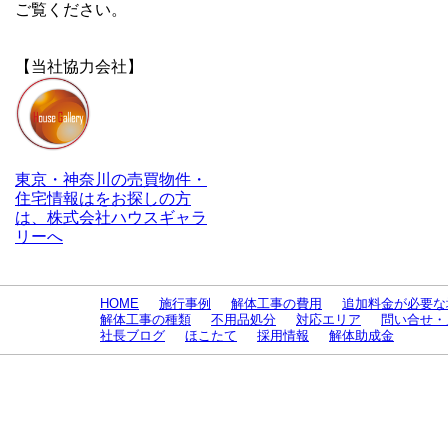
ご覧ください。
【当社協力会社】
東京・神奈川の売買物件・
住宅情報はをお探しの方
は、株式会社ハウスギャラ
リーへ
HOME
施行事例
解体工事の費用
追加料金が必要な
解体工事の種類
不用品処分
対応エリア
問い合せ・
社長ブログ
ほこたて
採用情報
解体助成金