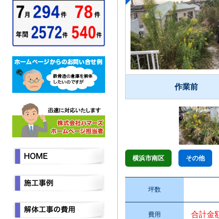
作業前
横浜市南区
その他
坪数
合計金
費用