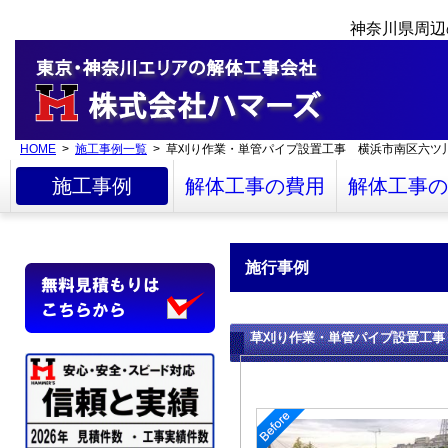
神奈川県周辺
HOME
>
施工事例一覧
> 草刈り作業・単管パイプ設置工事 横浜市南区六ツ
施工事例
解体工事の費用
解体工事の
施行事例
草刈り作業・単管パイプ設置工事