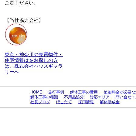
ご覧ください。
【当社協力会社】
東京・神奈川の売買物件・
住宅情報はをお探しの方
は、株式会社ハウスギャラ
リーへ
HOME
施行事例
解体工事の費用
追加料金が必要な
解体工事の種類
不用品処分
対応エリア
問い合せ・
社長ブログ
ほこたて
採用情報
解体助成金