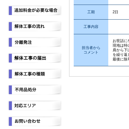
工期
2日
工事内容
草刈り
お世話に
現地は特
担当者から
肩から下
コメント
を繰り返
最後に除