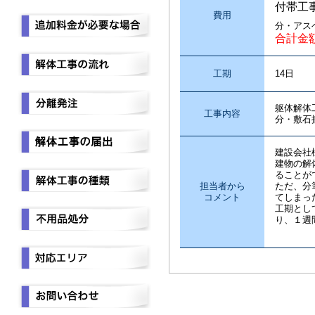
付帯工
費用
分・アス
合計金
工期
14日
躯体解体
工事内容
分・敷石
建設会社
建物の解
ることが
担当者から
ただ、分
コメント
てしまっ
工期とし
り、１週