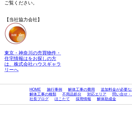
ご覧ください。
【当社協力会社】
東京・神奈川の売買物件・
住宅情報はをお探しの方
は、株式会社ハウスギャラ
リーへ
HOME
施行事例
解体工事の費用
追加料金が必要な
解体工事の種類
不用品処分
対応エリア
問い合せ・
社長ブログ
ほこたて
採用情報
解体助成金