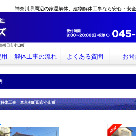
神奈川県周辺の家屋解体、建物解体工事なら安心・安
都町田市小山町
費用
解体工事の流れ
よくある質問
お問
例
屋解体工事 東京都町田市小山町