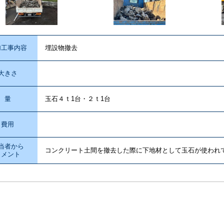
加工事内容
埋設物撤去
大きさ
量
玉石４ｔ1台・２ｔ1台
費用
当者から
コンクリート土間を撤去した際に下地材として玉石が使われ
コメント