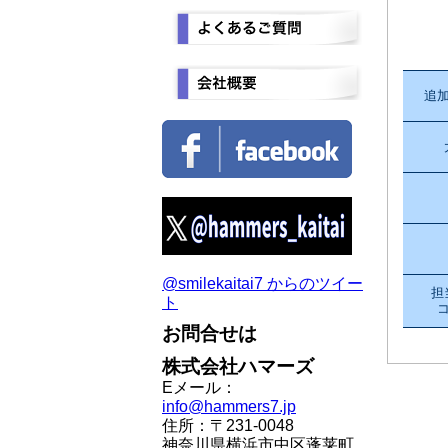
追
@smilekaitai7 からのツイー
担
ト
お問合せは
株式会社ハマーズ
Eメール：
info@hammers7.jp
住所：〒231-0048
神奈川県横浜市中区蓬莱町