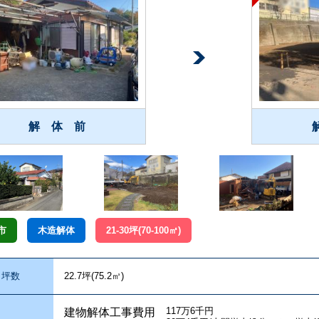
解 体 前
市
木造解体
21-30坪(70-100㎡)
坪数
22.7坪(75.2㎥)
117万6千円
建物解体工事費用