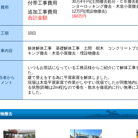
30万4千円(土間撤去処分・ＣＢ撤
付帯工事費用
ンターロッキング撤去・木造小屋撤去
費用
12万円(埋設物撤去)
追加工事費用
160万円
合計金額
工期
10日
躯体解体工事 基礎解体工事 土間 樹木 コンクリート
工事内容
キング撤去・木造小屋撤去・埋設物撤去
いつもお世話になっている工務店様からご紹介にて解体工事
た。
当者から
建て替えをする為に平屋家屋を解体しました。
コメント
現場は木造平屋家屋で作業がしやすい現場でしたが同敷地内
る状態(距離は2m程)なので養生・散水を徹底的に行い無事
ました。
設物撤去