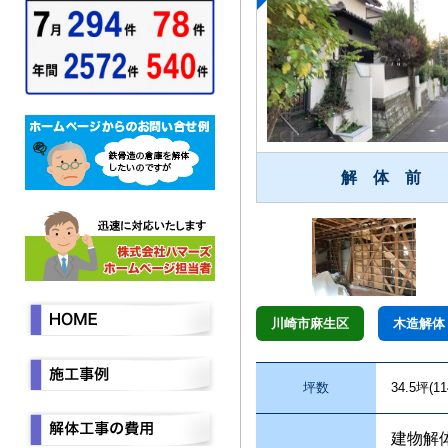
解 体 前
川崎市麻生区
木造解体
坪数
34.5坪(11
建物解