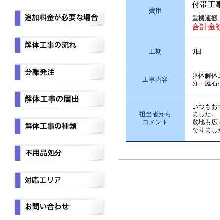
付帯工
費用
重機運搬
合計金
工期
9日
躯体解体
工事内容
分・庭石
いつもお
担当者から
ました。
コメント
敷地も広
なりまし