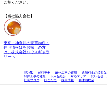
ご覧ください。
【当社協力会社】
東京・神奈川の売買物件・
住宅情報はをお探しの方
は、株式会社ハウスギャラ
リーへ
HOME
施行事例
解体工事の費用
追加料金が必要な
解体工事の種類
不用品処分
対応エリア
問い合せ・
社長ブログ
ほこたて
採用情報
解体助成金