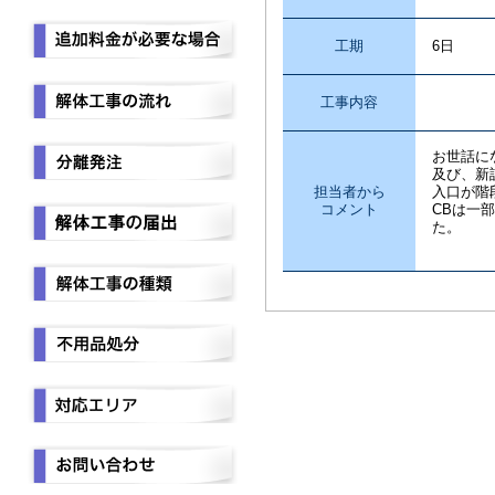
工期
6日
工事内容
外
お世話に
及び、新
担当者から
入口が階
コメント
CBは一
た。