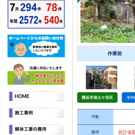
作業前
横浜市保土ケ谷区
その
坪数
合計金
費用