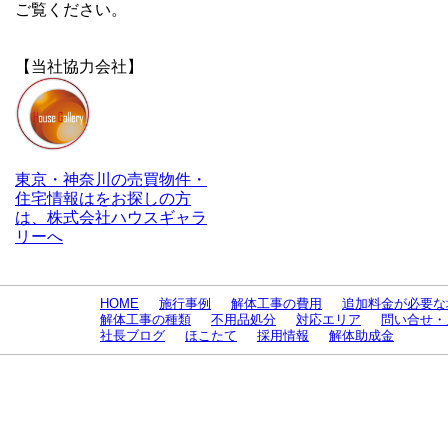
ご覧ください。
【当社協力会社】
東京・神奈川の売買物件・
住宅情報はをお探しの方
は、株式会社ハウスギャラ
リーへ
HOME
施行事例
解体工事の費用
追加料金が必要な
解体工事の種類
不用品処分
対応エリア
問い合せ・
社長ブログ
ほこたて
採用情報
解体助成金