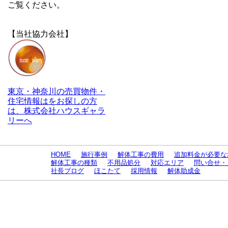
ご覧ください。
【当社協力会社】
東京・神奈川の売買物件・
住宅情報はをお探しの方
は、株式会社ハウスギャラ
リーへ
HOME
施行事例
解体工事の費用
追加料金が必要な
解体工事の種類
不用品処分
対応エリア
問い合せ・
社長ブログ
ほこたて
採用情報
解体助成金