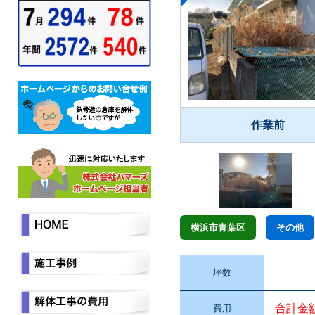
作業前
横浜市青葉区
その他
坪数
合計金
費用