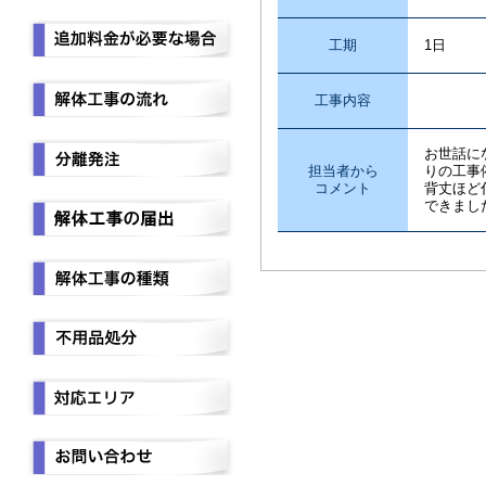
工期
1日
工事内容
草
お世話に
担当者から
りの工事
コメント
背丈ほど
できまし