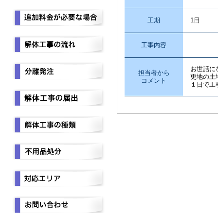
工期
1日
工事内容
樹木
お世話に
担当者から
更地の土
コメント
１日で工