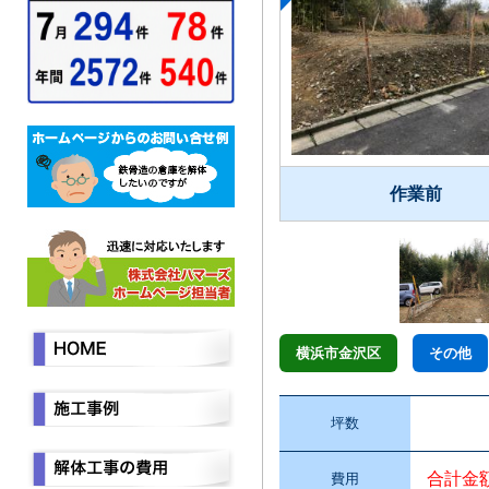
作業前
横浜市金沢区
その他
坪数
合計金
費用