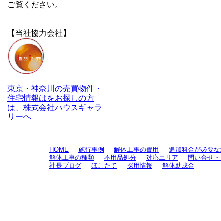
ご覧ください。
【当社協力会社】
東京・神奈川の売買物件・
住宅情報はをお探しの方
は、株式会社ハウスギャラ
リーへ
HOME
施行事例
解体工事の費用
追加料金が必要な
解体工事の種類
不用品処分
対応エリア
問い合せ・
社長ブログ
ほこたて
採用情報
解体助成金