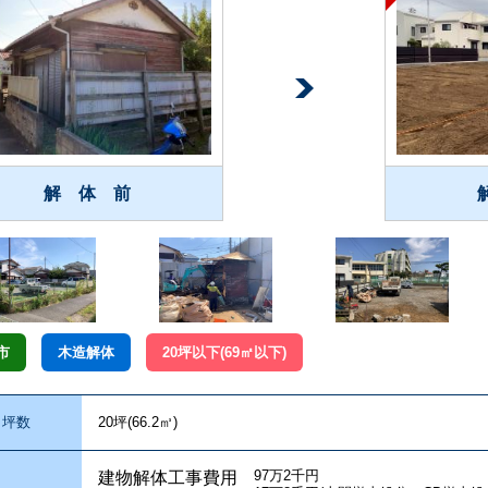
解 体 前
市
木造解体
20坪以下(69㎡以下)
坪数
20坪(66.2㎥)
97万2千円
建物解体工事費用