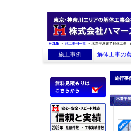
HOME
>
施工事例一覧
> 木造平屋建て解体工事 
施工事例
解体工事の
施行事
木造平