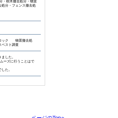
処分・樹木撤去処分・物置
去処分・フェンス撤去処
ブロック 物置撤去処
スベスト調査
きました。
スムーズに行うことはで
でした。
ページのTopへ