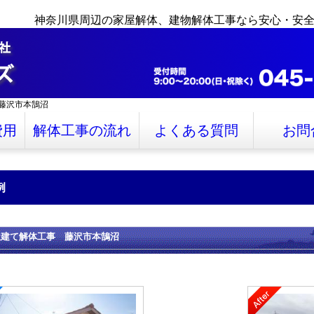
神奈川県周辺の家屋解体、建物解体工事なら安心・安
藤沢市本鵠沼
費用
解体工事の流れ
よくある質問
お問
例
屋建て解体工事 藤沢市本鵠沼