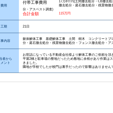
17万8千円(土間撤去処分・CB撤去
付帯工事費用
撤去処分・庭石撤去処分・残置物撤
費用
分・アスベスト調査)
115万円
合計金額
工期
21日
躯体解体工事 基礎解体工事 土間 樹木 コンクリート
工事内容
分・庭石撤去処分・残置物撤去処分・フェンス撤去処分・ア
お世話になっている不動産会社様より解体工事のご依頼を頂
当者から
平屋2棟と駐車場の整地だったため敷地に余裕があり作業は
コメント
きました。
隣地が学校でしたが校門は裏手だったので影響はありません