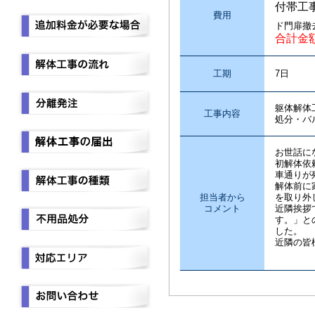
付帯工
費用
ド門扉撤
合計金
工期
7日
躯体解体
工事内容
処分・バ
お世話に
初解体依
車通りが
解体前に
担当者から
を取り外
コメント
近隣挨拶
す。」と
した。
近隣の皆