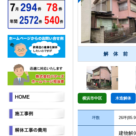
解 体 前
横浜市中区
木造解体
坪数
26坪(85.
建物解