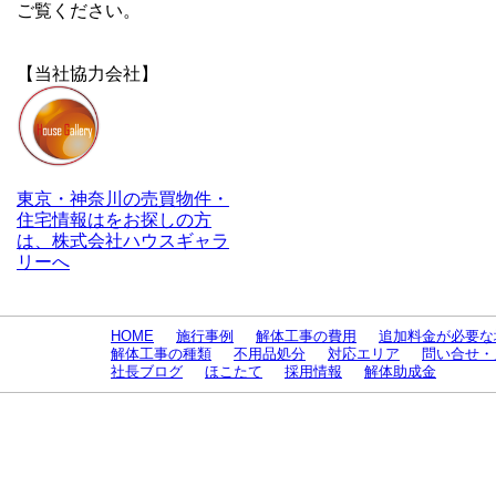
ご覧ください。
【当社協力会社】
東京・神奈川の売買物件・
住宅情報はをお探しの方
は、株式会社ハウスギャラ
リーへ
HOME
施行事例
解体工事の費用
追加料金が必要な
解体工事の種類
不用品処分
対応エリア
問い合せ・
社長ブログ
ほこたて
採用情報
解体助成金