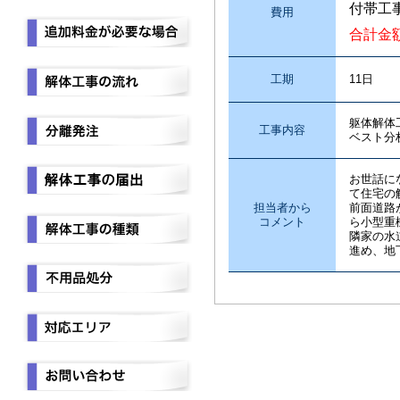
付帯工
費用
合計金
工期
11日
躯体解体
工事内容
ベスト分
お世話に
て住宅の
担当者から
前面道路
コメント
ら小型重
隣家の水
進め、地