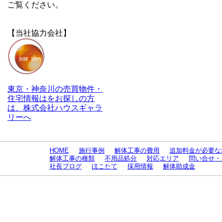
ご覧ください。
【当社協力会社】
東京・神奈川の売買物件・
住宅情報はをお探しの方
は、株式会社ハウスギャラ
リーへ
HOME
施行事例
解体工事の費用
追加料金が必要な
解体工事の種類
不用品処分
対応エリア
問い合せ・
社長ブログ
ほこたて
採用情報
解体助成金