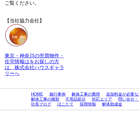
ご覧ください。
【当社協力会社】
東京・神奈川の売買物件・
住宅情報はをお探しの方
は、株式会社ハウスギャラ
リーへ
HOME
施行事例
解体工事の費用
追加料金が必要な
解体工事の種類
不用品処分
対応エリア
問い合せ・
社長ブログ
ほこたて
採用情報
解体助成金