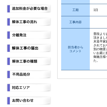
工期
1日
工事内容
不
普段より
頂きまし
木造平家
されてお
担当者から
別の物置
コメント
いお庭に
御施主様
た。