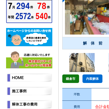
解 体 前
鎌倉市
内装解体
坪数
合計金
費用