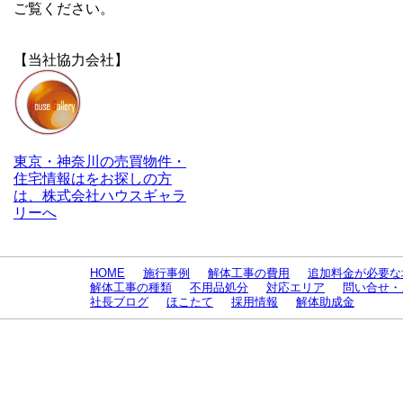
ご覧ください。
【当社協力会社】
東京・神奈川の売買物件・
住宅情報はをお探しの方
は、株式会社ハウスギャラ
リーへ
HOME
施行事例
解体工事の費用
追加料金が必要な
解体工事の種類
不用品処分
対応エリア
問い合せ・
社長ブログ
ほこたて
採用情報
解体助成金