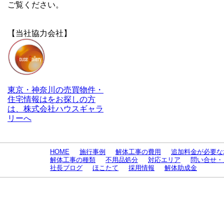
ご覧ください。
【当社協力会社】
東京・神奈川の売買物件・
住宅情報はをお探しの方
は、株式会社ハウスギャラ
リーへ
HOME
施行事例
解体工事の費用
追加料金が必要な
解体工事の種類
不用品処分
対応エリア
問い合せ・
社長ブログ
ほこたて
採用情報
解体助成金