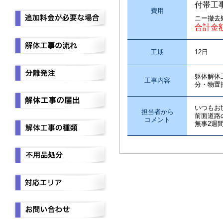
付帯工
費用
ニー撤去
合計金
工期
12日
躯体解体
工事内容
分・物置
いつもお
担当者から
前面道路
コメント
無事2週