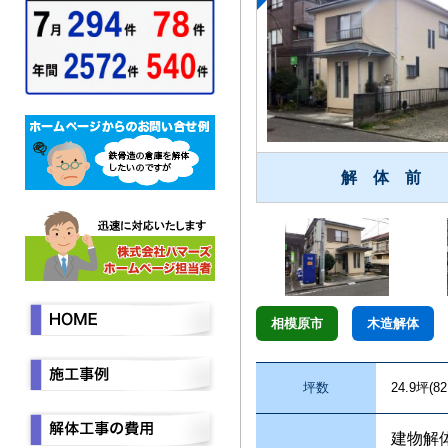
解 体 前
相模原市
木造解体
坪数
24.9坪(82
建物解