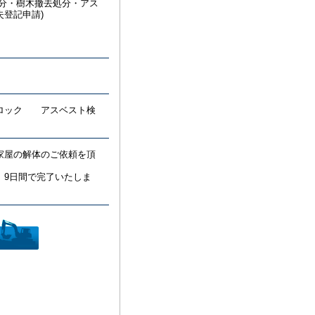
処分・樹木撤去処分・アス
登記申請)
ブロック アスベスト検
家屋の解体のご依頼を頂
、9日間で完了いたしま