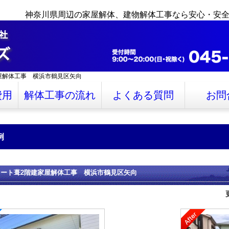
神奈川県周辺の家屋解体、建物解体工事なら安心・安
屋解体工事 横浜市鶴見区矢向
費用
解体工事の流れ
よくある質問
お問
例
レート葺2階建家屋解体工事 横浜市鶴見区矢向