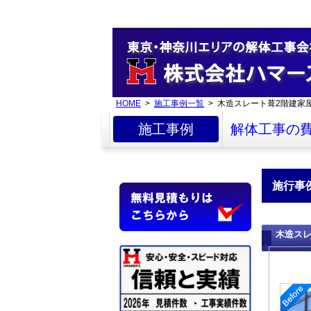
HOME
>
施工事例一覧
> 木造スレート葺2階建家
施工事例
解体工事の
施行事
木造ス