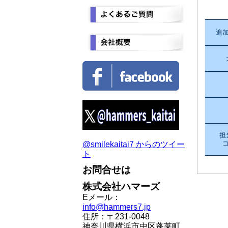
追
担
@smilekaitai7 からのツイー
ト
お問合せは
株式会社ハマーズ
Eメール：
info@hammers7.jp
住所：〒231-0048
神奈川県横浜市中区蓬莱町