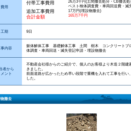
26万3千円(土間撤去処分・CB撤去
付帯工事費用
ベスト検体調査費・車両回送費・滅失
費用
17万円(埋設物撤去)
追加工事費用
165万7千円
合計金額
工期
9日
躯体解体工事 基礎解体工事 土間 樹木 コンクリート
工事内容
体調査・車両回送・滅失登記申請・埋設物撤去
不動産会社様からのご紹介で、個人のお客様より木造２階建
当者から
きました。
コメント
前面道路が広かったため早い段階で重機を入れて工事を行い
した。
設物撤去