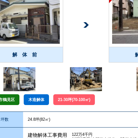
解 体 前
市鶴見区
木造解体
21-30坪(70-100㎡)
坪数
24.8坪(82㎥)
122万4千円
建物解体工事費用