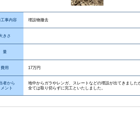
加工事内容
埋設物撤去
大きさ
量
費用
17万円
当者から
地中からガラやレンガ、スレートなどの埋設が出てきました
コメント
全ては取り切らずに完工といたしました。