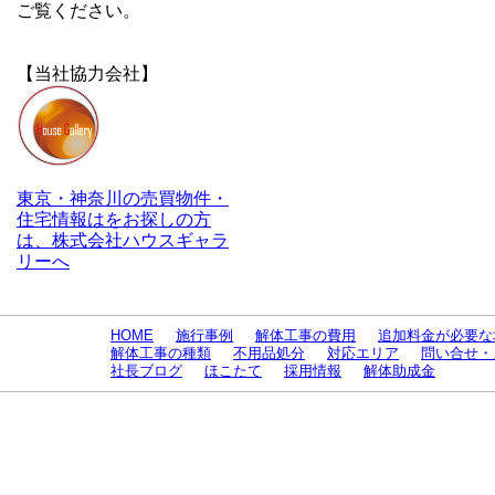
ご覧ください。
【当社協力会社】
東京・神奈川の売買物件・
住宅情報はをお探しの方
は、株式会社ハウスギャラ
リーへ
HOME
施行事例
解体工事の費用
追加料金が必要な
解体工事の種類
不用品処分
対応エリア
問い合せ・
社長ブログ
ほこたて
採用情報
解体助成金