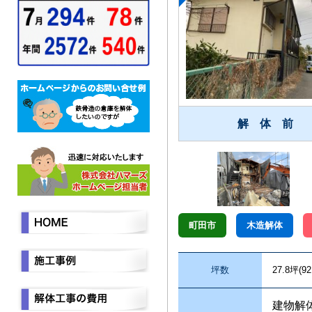
解 体 前
町田市
木造解体
坪数
27.8坪(9
建物解