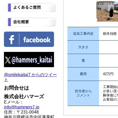
追加工事内容
樹木伐根
大きさ
量
費用
42万円
@smilekaitai7 からのツイー
ト
工事開始
お問合せは
担当者から
が多い茂
コメント
解体後に
株式会社ハマーズ
お客様の
Eメール：
info@hammers7.jp
住所：〒231-0048
神奈川県横浜市中区蓬莱町