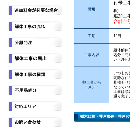
付帯工
費用
析)
追加工
合計金
工期
12日
躯体解体
工事内容
処分・門
い・浄化
いつもお
閑静な住
担当者から
見積もり
コメント
なってい
工事は順
通り完了
樹木伐根・井戸撤去・井戸お