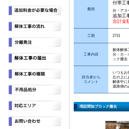
付帯工
費用
分・アス
追加工
合計金
工期
27日
躯体解体
工事内容
分・カ－
ック撤去
いつもお
担当者から
丘の上に
コメント
解体中に
道路側の
埋設間知ブロック撤去