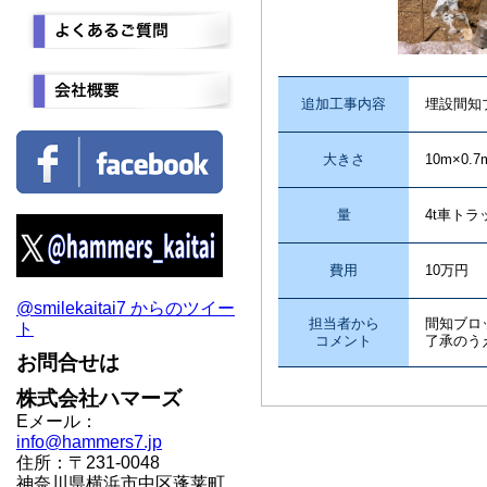
追加工事内容
埋設間知
大きさ
10m×0.7
量
4t車トラ
費用
10万円
@smilekaitai7 からのツイー
担当者から
間知ブロ
ト
コメント
了承のう
お問合せは
株式会社ハマーズ
Eメール：
info@hammers7.jp
住所：〒231-0048
神奈川県横浜市中区蓬莱町