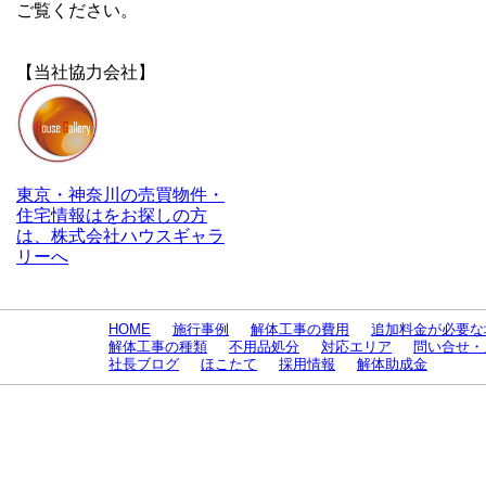
ご覧ください。
【当社協力会社】
東京・神奈川の売買物件・
住宅情報はをお探しの方
は、株式会社ハウスギャラ
リーへ
HOME
施行事例
解体工事の費用
追加料金が必要な
解体工事の種類
不用品処分
対応エリア
問い合せ・
社長ブログ
ほこたて
採用情報
解体助成金