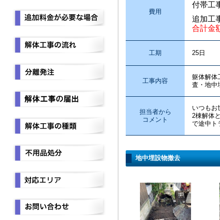
付帯工
費用
追加工
合計金
工期
25日
躯体解体
工事内容
査・地中
いつもお
担当者から
2棟解体
コメント
で途中ト
地中埋設物撤去