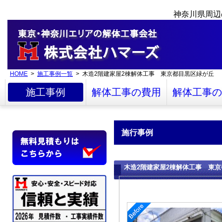
神奈川県周辺
HOME
>
施工事例一覧
> 木造2階建家屋2棟解体工事 東京都目黒区緑が丘
施工事例
解体工事の費用
解体工事の
施行事例
木造2階建家屋2棟解体工事 東