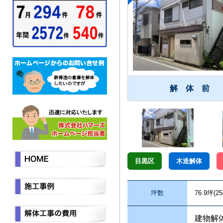
解 体 前
目黒区
木造解体
坪数
76.9坪(25
建物解