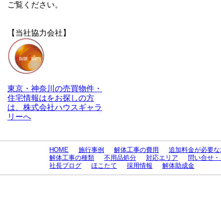
ご覧ください。
【当社協力会社】
東京・神奈川の売買物件・
住宅情報はをお探しの方
は、株式会社ハウスギャラ
リーへ
HOME
施行事例
解体工事の費用
追加料金が必要な
解体工事の種類
不用品処分
対応エリア
問い合せ・
社長ブログ
ほこたて
採用情報
解体助成金