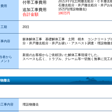
20万3千円(土間撤去処分・ＣＢ撤
付帯工事費用
石撤去処分・井戸撤去処分・井戸お
費用
15万円(埋設物撤去)
追加工事費用
180万円
合計金額
工期
20日
躯体解体工事 基礎解体工事 土間 樹木 コンクリート
工事内容
分・井戸撤去処分・井戸お祓い・アスベスト調査・埋設物撤
新規のお客様からご依頼頂いた解体工事現場でした。
当者から
スペースも広く、トラブル、クレーム等一切無く無事に完工
コメント
設物撤去
加工事内容
埋設物撤去