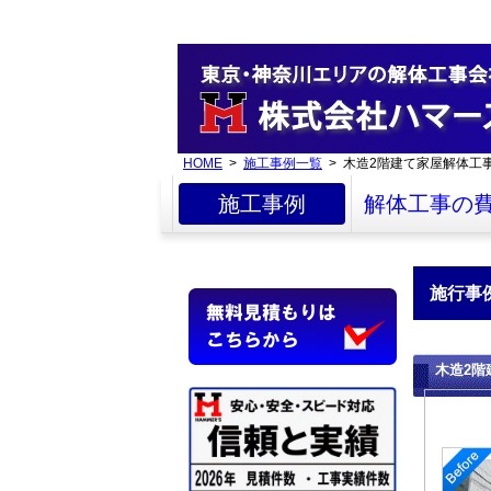
HOME
>
施工事例一覧
> 木造2階建て家屋解体工
施工事例
解体工事の
施行事
木造2階