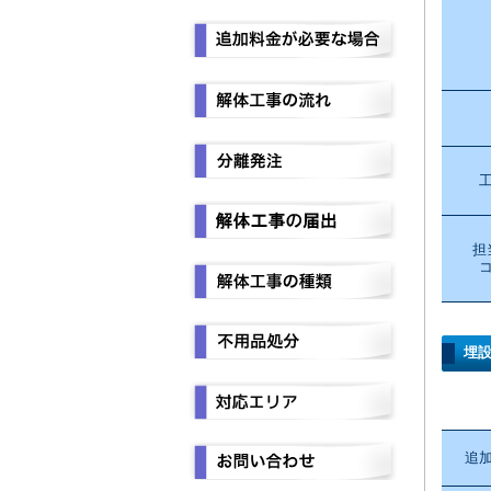
担
埋
追