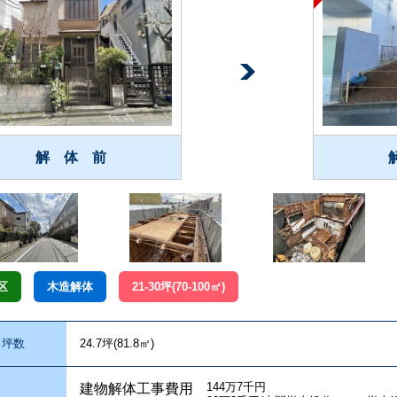
解 体 前
区
木造解体
21-30坪(70-100㎡)
坪数
24.7坪(81.8㎡)
144万7千円
建物解体工事費用