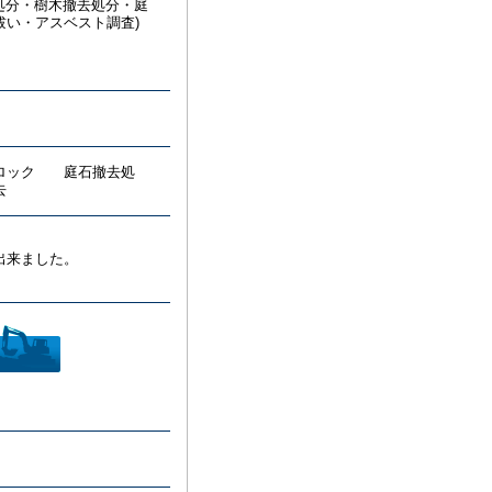
去処分・樹木撤去処分・庭
祓い・アスベスト調査)
ブロック 庭石撤去処
去
出来ました。