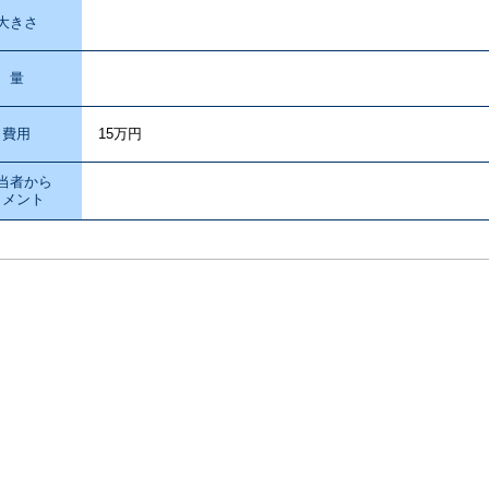
大きさ
量
費用
15万円
当者から
コメント