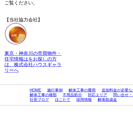
ご覧ください。
【当社協力会社】
東京・神奈川の売買物件・
住宅情報はをお探しの方
は、株式会社ハウスギャラ
リーへ
HOME
施行事例
解体工事の費用
追加料金が必要な
解体工事の種類
不用品処分
対応エリア
問い合せ・
社長ブログ
ほこたて
採用情報
解体助成金