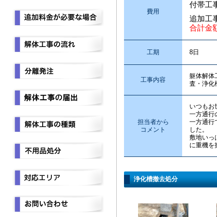
付帯工
費用
追加工
合計金
工期
8日
躯体解体
工事内容
査・浄化
いつもお
一方通行
担当者から
一方通行
コメント
した。
敷地いっ
に重機を
浄化槽撤去処分