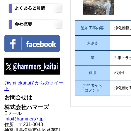
追加工事内容
浄化槽撤
大きさ
量
2t車トラ
費用
5万円
@smilekaitai7 からのツイー
担当者から
浄化槽が
ト
コメント
お問合せは
株式会社ハマーズ
Eメール：
info@hammers7.jp
住所：〒231-0048
神奈川県横浜市中区蓬莱町