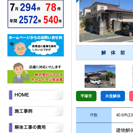
解 体 前
平塚市
木造解体
坪数
40.6坪(13
建物解