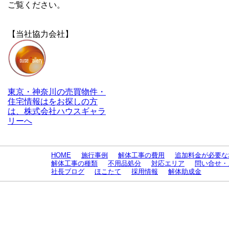
ご覧ください。
【当社協力会社】
東京・神奈川の売買物件・
住宅情報はをお探しの方
は、株式会社ハウスギャラ
リーへ
HOME
施行事例
解体工事の費用
追加料金が必要な
解体工事の種類
不用品処分
対応エリア
問い合せ・
社長ブログ
ほこたて
採用情報
解体助成金