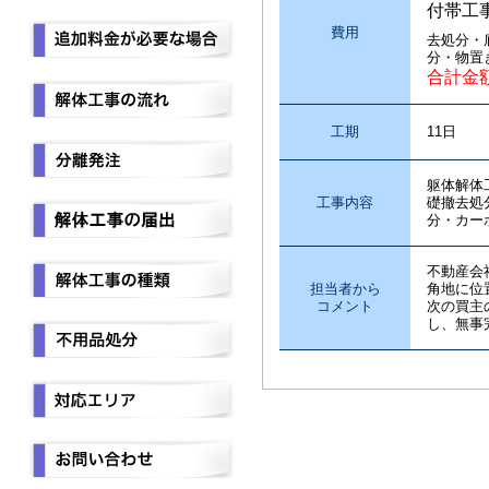
付帯工
費用
去処分・
分・物置
合計金
工期
11日
躯体解体
工事内容
礎撤去処
分・カー
不動産会
担当者から
角地に位
コメント
次の買主
し、無事