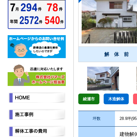
解 体 前
綾瀬市
木造解体
坪数
28.9坪(95
建物解