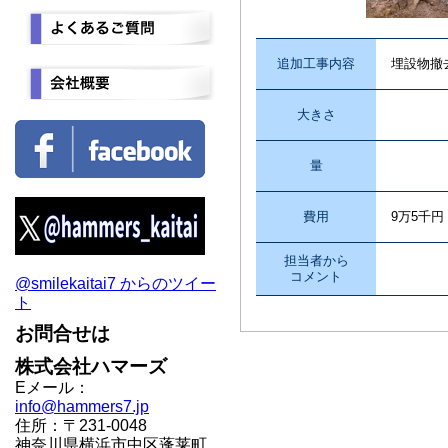
追加工事内容
埋設物撤
大きさ
量
費用
9万5千円
担当者から
コメント
@smilekaitai7 からのツイー
ト
お問合せは
株式会社ハマーズ
Eメール：
info@hammers7.jp
住所：〒231-0048
神奈川県横浜市中区蓬莱町