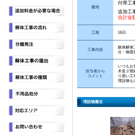
付帯工
費用
追加工
合計金
工期
16日
躯体解体
工事内容
分・物置
いつもお
担当者から
木造２階
コメント
り易い工
埋設物も
埋設物撤去