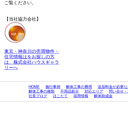
ご覧ください。
【当社協力会社】
東京・神奈川の売買物件・
住宅情報はをお探しの方
は、株式会社ハウスギャラ
リーへ
HOME
施行事例
解体工事の費用
追加料金が必要な
解体工事の種類
不用品処分
対応エリア
問い合せ・
社長ブログ
ほこたて
採用情報
解体助成金