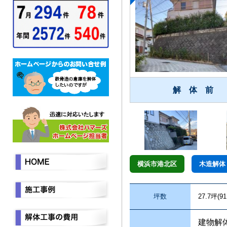
解 体 前
横浜市港北区
木造解体
坪数
27.7坪(91
建物解