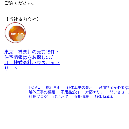
ご覧ください。
【当社協力会社】
東京・神奈川の売買物件・
住宅情報はをお探しの方
は、株式会社ハウスギャラ
リーへ
HOME
施行事例
解体工事の費用
追加料金が必要な
解体工事の種類
不用品処分
対応エリア
問い合せ・
社長ブログ
ほこたて
採用情報
解体助成金