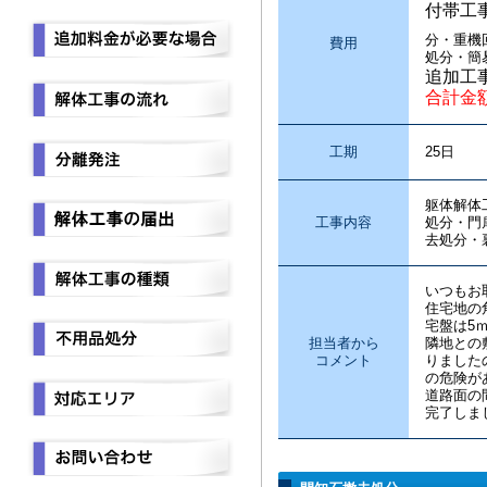
付帯工
分・重機
費用
処分・簡
追加工
合計金
工期
25日
躯体解体
工事内容
処分・門
去処分・
いつもお
住宅地の
宅盤は5
担当者から
隣地との
コメント
りました
の危険が
道路面の
完了しま