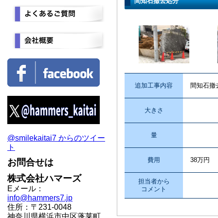
間知石撤去処分
追加工事内容
間知石撤
大きさ
量
@smilekaitai7 からのツイー
ト
費用
38万円
お問合せは
株式会社ハマーズ
担当者から
Eメール：
コメント
info@hammers7.jp
住所：〒231-0048
神奈川県横浜市中区蓬莱町