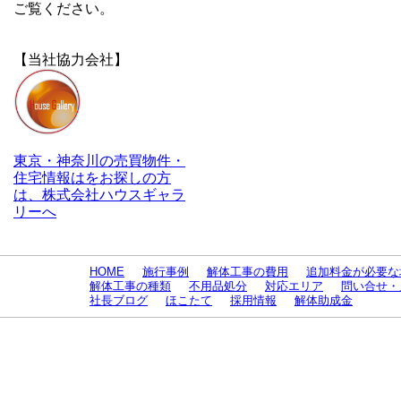
ご覧ください。
【当社協力会社】
東京・神奈川の売買物件・
住宅情報はをお探しの方
は、株式会社ハウスギャラ
リーへ
HOME
施行事例
解体工事の費用
追加料金が必要な
解体工事の種類
不用品処分
対応エリア
問い合せ・
社長ブログ
ほこたて
採用情報
解体助成金