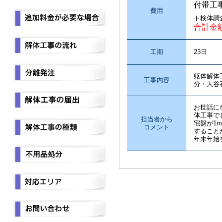
付帯工
費用
ト検体調
合計金
工期
23日
躯体解体
工事内容
分・大谷
お世話に
体工事で
担当者から
宅盤が1
コメント
すること
年末年始