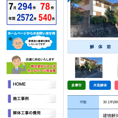
解 体 前
多摩市
木造解体
坪数
30.1坪(99
建物解