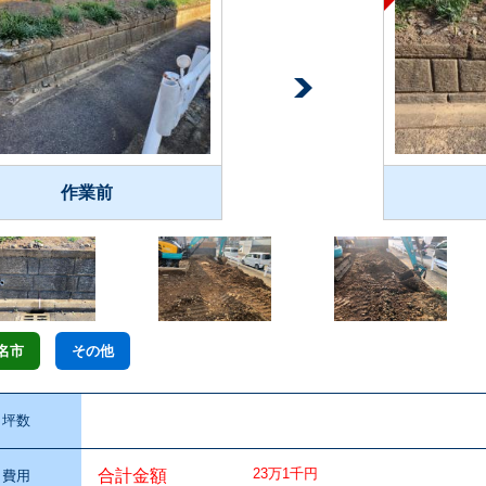
作業前
名市
その他
坪数
23万1千円
合計金額
費用