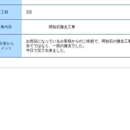
工期
1日
工事内容
間知石撤去工事
お世話になっているお客様からのご依頼で、間知石の撤去工
当者から
全てではなく、一部の撤去でした。
コメント
半日で完了出来ました。