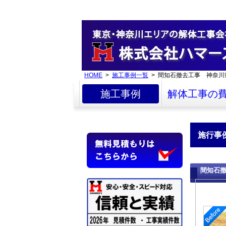
HOME
>
施工事例一覧
> 間知石撤去工事 神奈川
施工事例
解体工事の
施行事
間知石