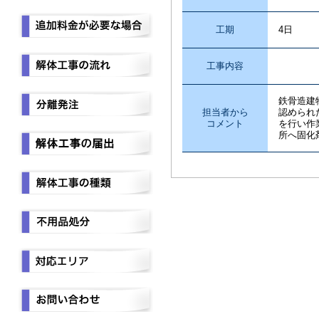
工期
4日
工事内容
アス
鉄骨造建
担当者から
認められ
コメント
を行い作
所へ固化