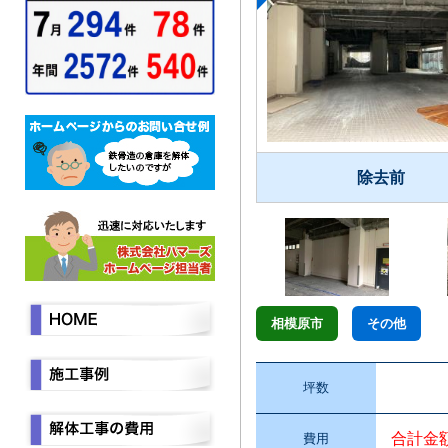
除去前
相模原市
その他
坪数
合計金
費用