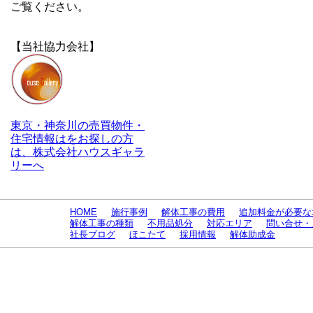
ご覧ください。
【当社協力会社】
東京・神奈川の売買物件・
住宅情報はをお探しの方
は、株式会社ハウスギャラ
リーへ
HOME
施行事例
解体工事の費用
追加料金が必要な
解体工事の種類
不用品処分
対応エリア
問い合せ・
社長ブログ
ほこたて
採用情報
解体助成金