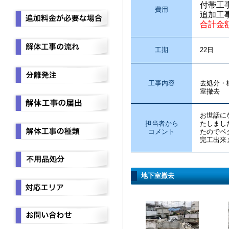
付帯工
費用
追加工
合計金
工期
22日
シート
工事内容
去処分・
室撤去
お世話に
担当者から
たしまし
コメント
たのでベ
完工出来
地下室撤去