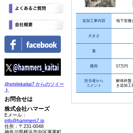
追加工事内容
地下室撤
大きさ
量
費用
57万円
担当者から
解体終盤
@smilekaitai7 からのツイー
コメント
き追加工
ト
お問合せは
株式会社ハマーズ
Eメール：
info@hammers7.jp
住所：〒231-0048
神奈川県横浜市中区蓬莱町