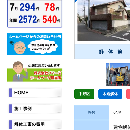
解 体 前
中野区
木造解体
坪数
64坪
建物解