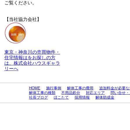
ご覧ください。
【当社協力会社】
東京・神奈川の売買物件・
住宅情報はをお探しの方
は、株式会社ハウスギャラ
リーへ
HOME
施行事例
解体工事の費用
追加料金が必要な
解体工事の種類
不用品処分
対応エリア
問い合せ・
社長ブログ
ほこたて
採用情報
解体助成金