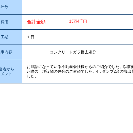
坪数
13万4千円
合計金額
費用
工期
１日
工事内容
コンクリートガラ撤去処分
お世話になっている不動産会社様からのご紹介でした。以前
当者から
た際の 埋設物の処分のご依頼でした。4ｔダンプ2台の搬出
コメント
した。