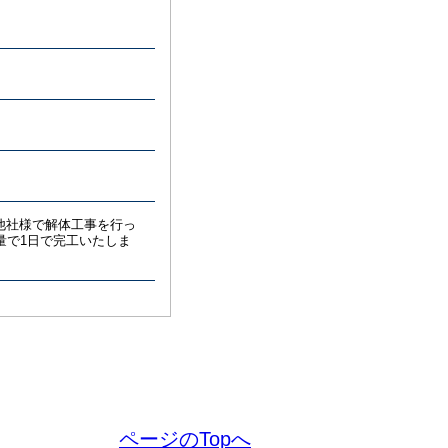
他社様で解体工事を行っ
量で1日で完工いたしま
ページのTopへ