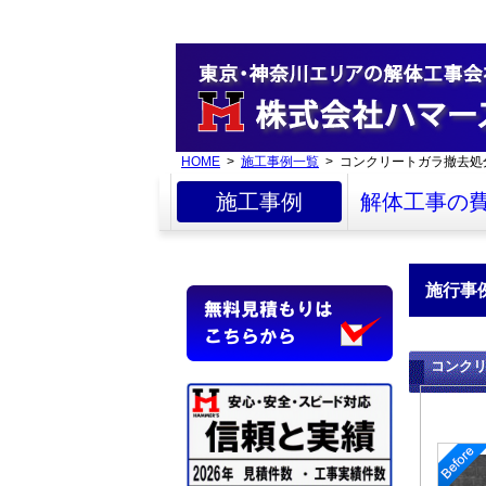
HOME
>
施工事例一覧
> コンクリートガラ撤去処
施工事例
解体工事の
施行事
コンク