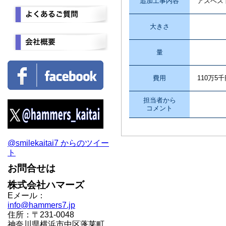
追加工事内容
アスベス
大きさ
量
費用
110万5
担当者から
コメント
@smilekaitai7 からのツイー
ト
お問合せは
株式会社ハマーズ
Eメール：
info@hammers7.jp
住所：〒231-0048
神奈川県横浜市中区蓬莱町