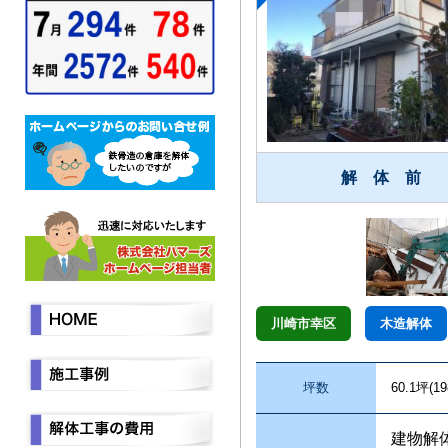
解 体 前
川崎市幸区
木造解体
坪数
60.1坪(19
建物解