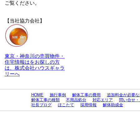
ご覧ください。
【当社協力会社】
東京・神奈川の売買物件・
住宅情報はをお探しの方
は、株式会社ハウスギャラ
リーへ
HOME
施行事例
解体工事の費用
追加料金が必要な
解体工事の種類
不用品処分
対応エリア
問い合せ・
社長ブログ
ほこたて
採用情報
解体助成金