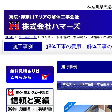
神奈川県周辺
HOME
>
施工事例一覧
> 木造スレート葺2階建・木造亜鉛メッキ鋼板葺2階
施工事例
解体工事の費用
解体工事の
施行事例
木造スレート葺2階建・木造亜鉛