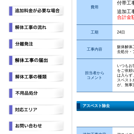
付帯工
費用
追加工
合計金
工期
24日
躯体解体
工事内容
去処分・
いつもお
をご依頼
担当者から
は入らず
コメント
スベスト
が、無事
アスベスト除去