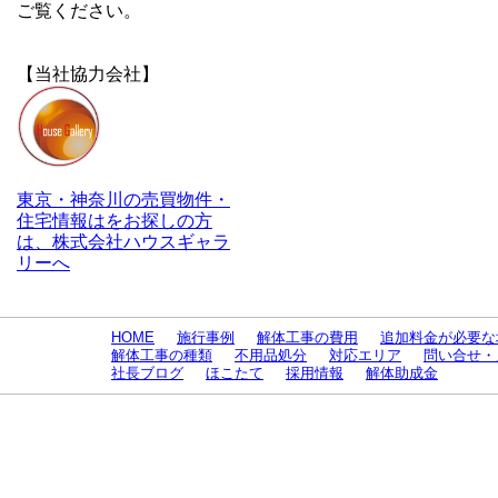
ご覧ください。
【当社協力会社】
東京・神奈川の売買物件・
住宅情報はをお探しの方
は、株式会社ハウスギャラ
リーへ
HOME
施行事例
解体工事の費用
追加料金が必要な
解体工事の種類
不用品処分
対応エリア
問い合せ・
社長ブログ
ほこたて
採用情報
解体助成金