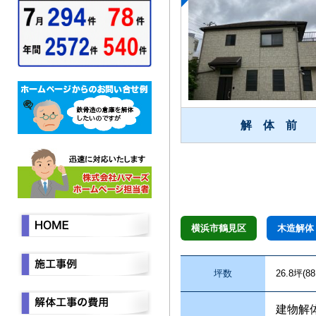
解 体 前
横浜市鶴見区
木造解体
坪数
26.8坪(88
建物解