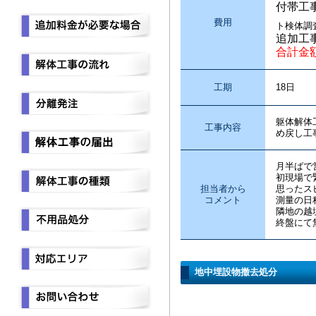
付帯工
費用
ト検体調
追加工
合計金
工期
18日
躯体解体
工事内容
め戻し工
月半ばで
初現場で
担当者から
思ったス
コメント
測量の日
隣地の越
終盤にて
地中埋設物撤去処分