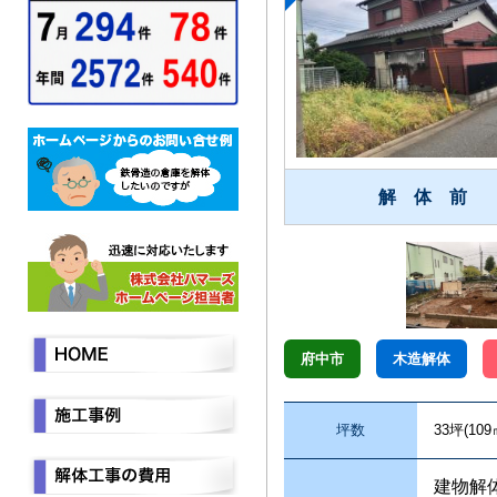
解 体 前
府中市
木造解体
坪数
33坪(109
建物解