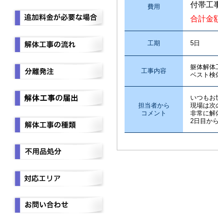
付帯工
費用
合計金
工期
5日
躯体解体
工事内容
ベスト検
いつもお
担当者から
現場は次
コメント
非常に解
2日目か