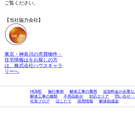
ご覧ください。
【当社協力会社】
東京・神奈川の売買物件・
住宅情報はをお探しの方
は、株式会社ハウスギャラ
リーへ
HOME
施行事例
解体工事の費用
追加料金が必要な
解体工事の種類
不用品処分
対応エリア
問い合せ・
社長ブログ
ほこたて
採用情報
解体助成金