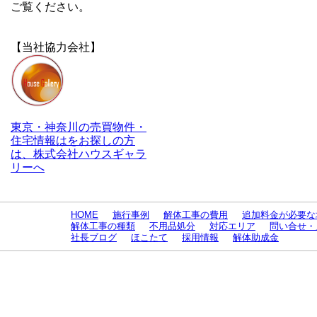
ご覧ください。
【当社協力会社】
東京・神奈川の売買物件・
住宅情報はをお探しの方
は、株式会社ハウスギャラ
リーへ
HOME
施行事例
解体工事の費用
追加料金が必要な
解体工事の種類
不用品処分
対応エリア
問い合せ・
社長ブログ
ほこたて
採用情報
解体助成金