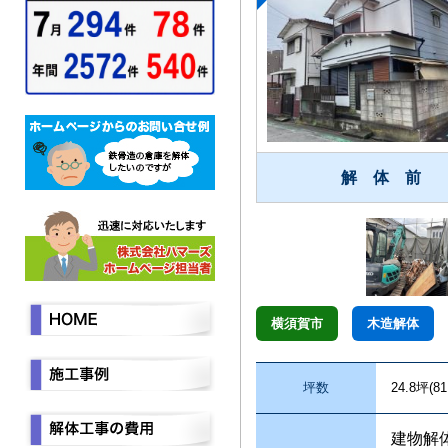
解 体 前
横須賀市
木造解体
坪数
24.8坪(81
建物解