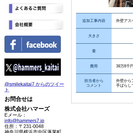
追加工事内容
外壁アス
大きさ
量
費用
39万8千
担当者から
外壁から
@smilekaitai7 からのツイー
コメント
手ばらし
ト
お問合せは
株式会社ハマーズ
Eメール：
info@hammers7.jp
住所：〒231-0048
神奈川県横浜市中区蓬莱町