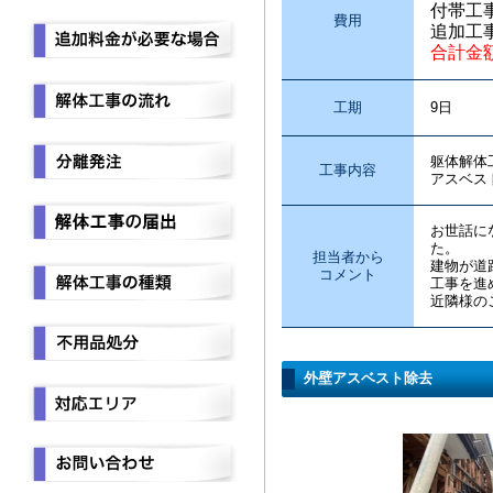
付帯工
費用
追加工
合計金
工期
9日
躯体解体
工事内容
アスベス
お世話に
た。
担当者から
建物が道
コメント
工事を進
近隣様の
外壁アスベスト除去