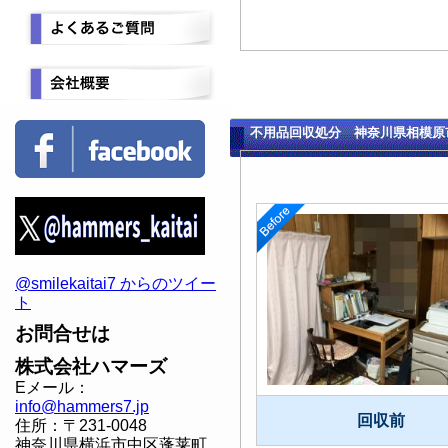
不用品回収処分 神奈川県相模原
@smilekaitai7 からのツイー
ト
お問合せは
株式会社ハマーズ
Eメール：
info@hammers7.jp
回収前
住所：〒231-0048
神奈川県横浜市中区蓬莱町