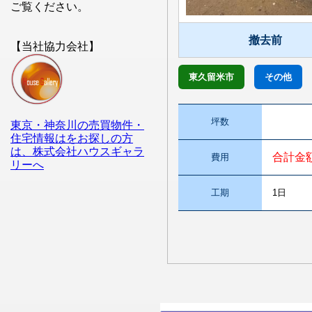
ご覧ください。
撤去前
【当社協力会社】
東久留米市
その他
坪数
東京・神奈川の売買物件・
住宅情報はをお探しの方
は、株式会社ハウスギャラ
合計金
費用
リーへ
工期
1日