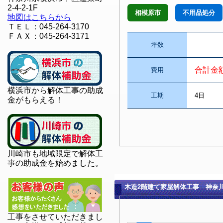
2-4-2-1F
相模原市
不用品処分
地図はこちらから
ＴＥＬ：045-264-3170
ＦＡＸ：045-264-3171
坪数
合計金
費用
横浜市から解体工事の助成
工期
4日
金がもらえる！
川崎市も地域限定で解体工
事の助成金を始めました。
木造2階建て家屋解体工事 神奈
工事をさせていただきまし