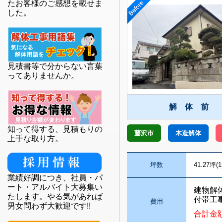
たお客様のご感想を載せま
した。
見積書等で分からない言葉
ってありませんか。
解 体 前
知って得する、見積もりの
藤沢市
木造解体
上手な取り方。
坪数
41.27坪(1
業績好調につき、社員・パ
ート・アルバイト大募集い
建物解
たします。やる気があれば
付帯工
費用
男女問わず大歓迎です!!
合計金