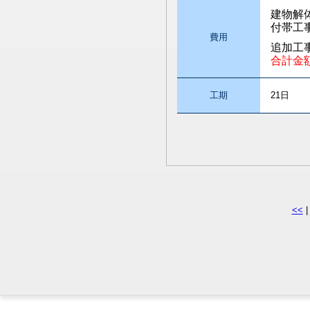
建物解
付帯工
費用
追加工
合計金
工期
21日
<<