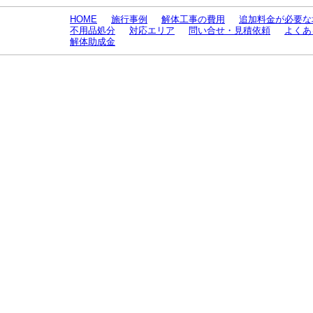
HOME
施行事例
解体工事の費用
追加料金が必要な
不用品処分
対応エリア
問い合せ・見積依頼
よくあ
解体助成金