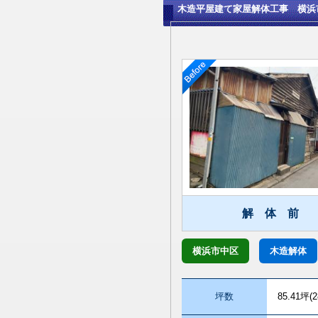
木造平屋建て家屋解体工事 横浜
解 体 前
横浜市中区
木造解体
坪数
85.41坪(2