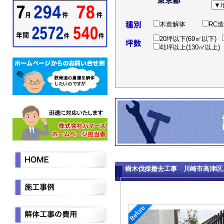
木造解体
RC
20坪以下(69㎡以下)
41坪以上(130㎡以上)
樹木伐採撤去工事 川崎市高津区