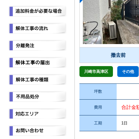
撤去前
川崎市高津区
その他
坪数
合計金
費用
工期
1日