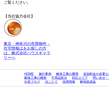
ご覧ください。
【当社協力会社】
東京・神奈川の売買物件・
住宅情報はをお探しの方
は、株式会社ハウスギャラ
リーへ
HOME
施行事例
解体工事の費用
追加料金が必要な
解体工事の種類
不用品処分
対応エリア
問い合せ・
社長ブログ
ほこたて
採用情報
解体助成金