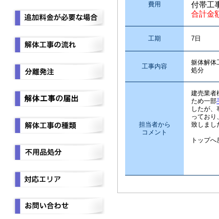
費用
付帯工
合計金
工期
7日
躯体解体
工事内容
処分
建売業者
ため一部
したが、
っており
担当者から
致しまし
コメント
トップへ