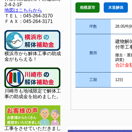
2-4-2-1F
相模原市
木造解体
地図はこちらから
ＴＥＬ：045-264-3170
ＦＡＸ：045-264-3171
坪数
28.05坪(9
建物解
付帯工
費用
横浜市から解体工事の助成
撤去・運
金がもらえる！
調査)
合計金
工期
12日
川崎市も地域限定で解体工
事の助成金を始めました。
工事をさせていただきまし