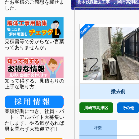
たお客様のご感想を載せま
樹木伐採撤去工事 川崎市高津区
した。
見積書等で分からない言葉
ってありませんか。
知って得する、見積もりの
上手な取り方。
撤去前
川崎市高津区
その他
業績好調につき、社員・パ
ート・アルバイト大募集い
たします。やる気があれば
坪数
男女問わず大歓迎です!!