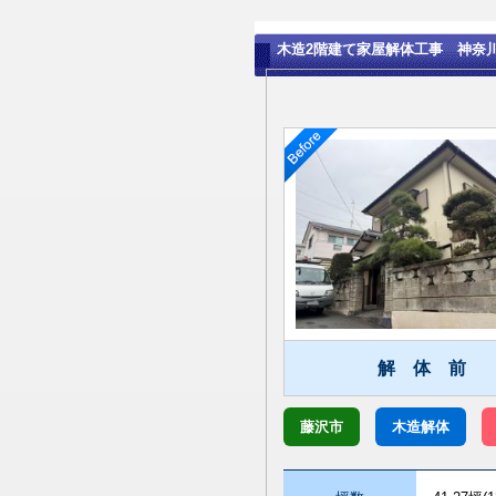
木造2階建て家屋解体工事 神奈
解 体 前
藤沢市
木造解体