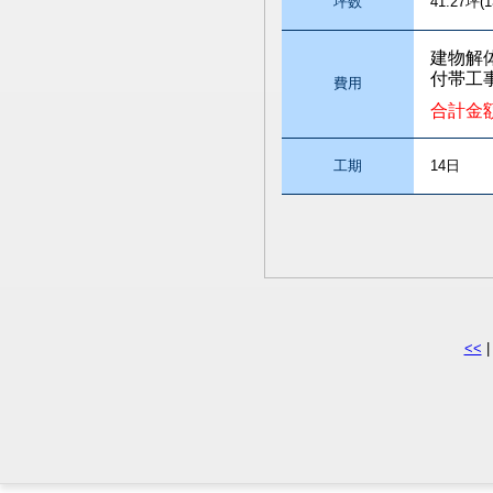
坪数
41.27坪(1
建物解
付帯工
費用
合計金
工期
14日
<<