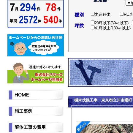
木造解体
RC
20坪以下(69㎡以下)
41坪以上(130㎡以上)
樹木伐採工事 東京都立川市曙町