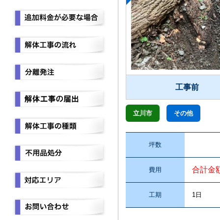
工事前
立川市
その他
坪数
合計金
費用
工期
1日