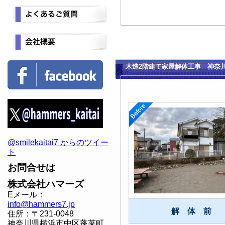
木造2階建て家屋解体工事 神奈
@smilekaitai7 からのツイー
ト
お問合せは
株式会社ハマーズ
Eメール：
info@hammers7.jp
解 体 前
住所：〒231-0048
神奈川県横浜市中区蓬莱町