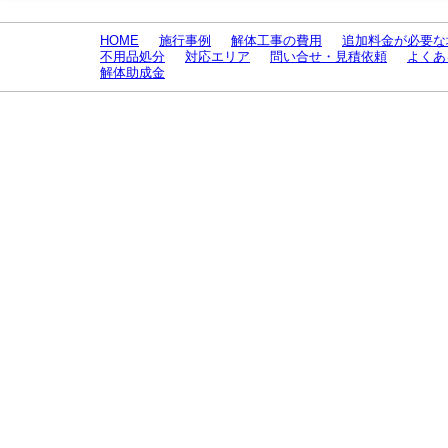
HOME
施行事例
解体工事の費用
追加料金が必要な
不用品処分
対応エリア
問い合せ・見積依頼
よくあ
解体助成金